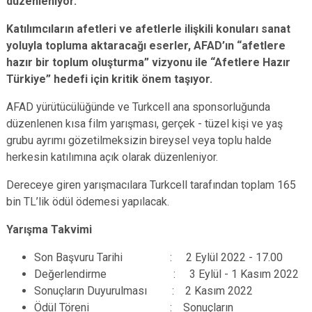
düzenleniyor.
Katılımcıların afetleri ve afetlerle ilişkili konuları sanat
yoluyla topluma aktaracağı eserler, AFAD’ın
“afetlere
hazır bir toplum oluşturma” vizyonu ile
“Afetlere Hazı
r
Türkiye” hedefi iç
in kritik önem taşıyor.
AFAD yürütücülüğünde ve Turkcell ana sponsorluğunda
düzenlenen kısa film yarışması, gerçek - tüzel kişi ve yaş
grubu ayrımı gözetilmeksizin bireysel veya toplu halde
herkesin katılımına açık olarak düzenleniyor.
Dereceye giren yarışmacılara Turkcell tarafından toplam 165
bin TL’lik ödül ödemesi yapılacak.
Yarışma Takvimi
Son Başvuru Tarihi : 2 Eylül 2022 - 17.00
Değerlendirme : 3 Eylül - 1 Kasım 2022
Sonuçların Duyurulması : 2 Kasım 2022
Ödül Töreni : Sonuçların