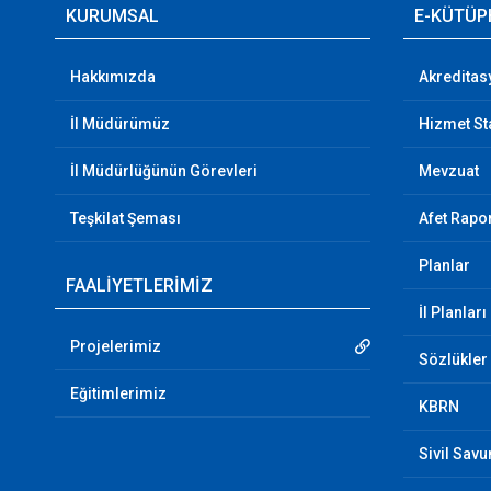
KURUMSAL
E-KÜTÜP
Hakkımızda
Akreditas
İl Müdürümüz
Hizmet St
İl Müdürlüğünün Görevleri
Mevzuat
Teşkilat Şeması
Afet Rapor
Planlar
FAALİYETLERİMİZ
İl Planları
Projelerimiz
Sözlükler
Eğitimlerimiz
KBRN
Sivil Sav