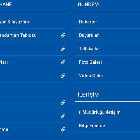
HANE
GÜNDEM
yon Kılavuzları
Haberler
andartları Tablosu
Duyurular
Tatbikatlar
ları
Foto Galeri
Video Galeri
İLETİŞİM
İl Müdürlüğü İletişim
Bilgi Edinme
unma