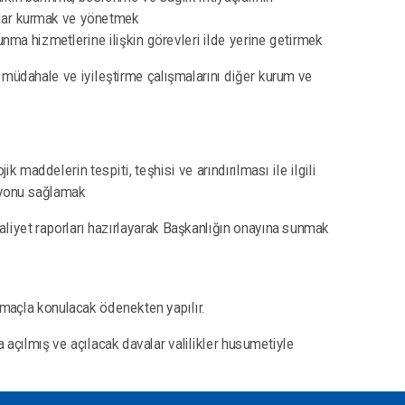
olar kurmak ve yönetmek
avunma hizmetlerine ilişkin görevleri ilde yerine getirmek
, müdahale ve iyileştirme çalışmalarını diğer kurum ve
k maddelerin tespiti, teşhisi ve arındırılması ile ilgili
asyonu sağlamak
faaliyet raporları hazırlayarak Başkanlığın onayına sunmak
 amaçla konulacak ödenekten yapılır.
a açılmış ve açılacak davalar valilikler husumetiyle