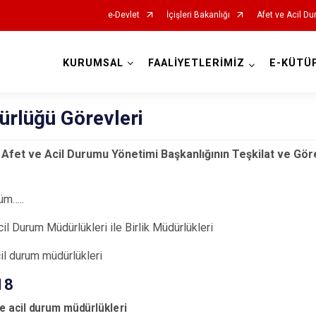
e-Devlet
İçişleri Bakanlığı
Afet ve Acil Du
KURUMSAL
FAALİYETLERİMİZ
E-KÜTÜ
AFAD İl Müdürlükleri
ürlüğü Görevleri
ı Afet ve Acil Durumu Yönetimi Başkanlığının Teşkilat ve Gö
üm…..
cil Durum Müdürlükleri ile Birlik Müdürlükleri
cil durum müdürlükleri
18
ve acil durum müdürlükleri