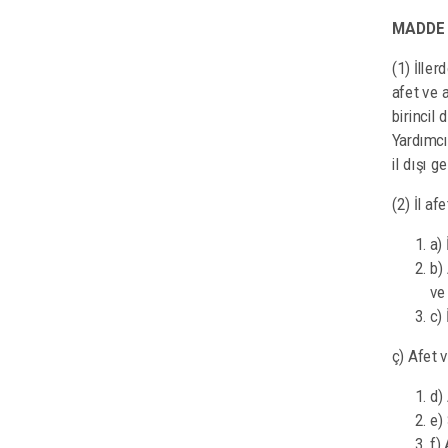
MADDE 
(1) İller
afet ve 
birincil
Yardımcı
il dışı 
(2) İl af
a)
b)
ve
c)
ç) Afet 
d)
e)
f)