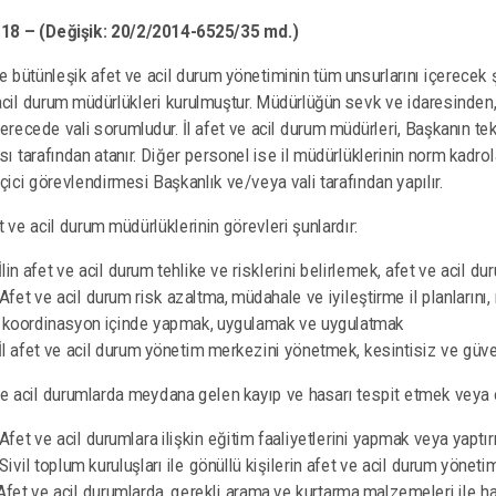
18 –
(Değişik: 20/2/2014-6525/35 md.)
de bütünleşik afet ve acil durum yönetiminin tüm unsurlarını içerecek şe
acil durum müdürlükleri kurulmuştur. Müdürlüğün sevk ve idaresinden, 
 derecede vali sorumludur. İl afet ve acil durum müdürleri, Başkanın te
sı tarafından atanır. Diğer personel ise il müdürlüklerinin norm kadrol
geçici görevlendirmesi Başkanlık ve/veya vali tarafından yapılır.
et ve acil durum müdürlüklerinin görevleri şunlardır:
 İlin afet ve acil durum tehlike ve risklerini belirlemek, afet ve acil d
 Afet ve acil durum risk azaltma, müdahale ve iyileştirme il planlarını, 
 koordinasyon içinde yapmak, uygulamak ve uygulatmak
 İl afet ve acil durum yönetim merkezini yönetmek, kesintisiz ve gü
ve acil durumlarda meydana gelen kayıp ve hasarı tespit etmek veya 
 Afet ve acil durumlara ilişkin eğitim faaliyetlerini yapmak veya yaptı
 Sivil toplum kuruluşları ile gönüllü kişilerin afet ve acil durum yöne
 Afet ve acil durumlarda, gerekli arama ve kurtarma malzemeleri ile ha