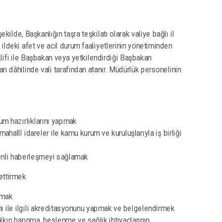
kilde, Başkanlığın taşra teşkilatı olarak valiye bağlı il
ildeki afet ve acil durum faaliyetlerinin yönetiminden
klifi ile Başbakan veya yetkilendirdiği Başbakan
arı dâhilinde vali tarafından atanır. Müdürlük personelinin
urum hazırlıklarını yapmak
mahallî idareler ile kamu kurum ve kuruluşlarıyla iş birliği
venli haberleşmeyi sağlamak
ettirmek
rmak
timi ile ilgili akreditasyonunu yapmak ve belgelendirmek
lkın barınma, beslenme ve sağlık ihtiyaçlarının