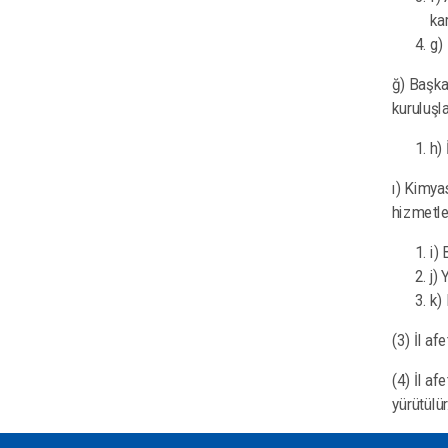
ka
g)
ğ) Başka
kuruluşl
h)
ı) Kimyas
hizmetle
i)
j) 
k)
(3) İl a
(4) İl a
yürütülür