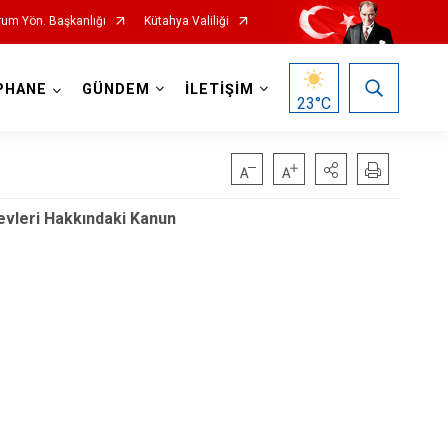
rum Yön. Başkanlığı
Kütahya Valiliği
PHANE
GÜNDEM
İLETİŞİM
23
°C
revleri Hakkındaki Kanun