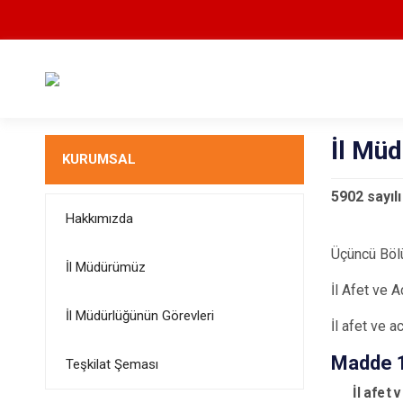
İl Müd
KURUMSAL
5902 sayıl
Hakkımızda
Üçüncü Böl
İl Müdürümüz
İl Afet ve A
İl Müdürlüğünün Görevleri
İl afet ve a
Madde 
Teşkilat Şeması
İl afet 