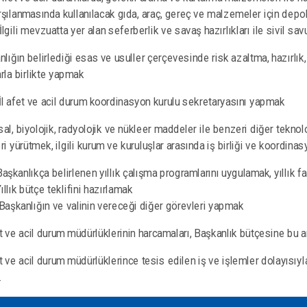
rşılanmasında kullanılacak gıda, araç, gereç ve malzemeler için dep
 İlgili mevzuatta yer alan seferberlik ve savaş hazırlıkları ile sivil s
nlığın belirlediği esas ve usuller çerçevesinde risk azaltma, hazırlık
arla birlikte yapmak
 İl afet ve acil durum koordinasyon kurulu sekretaryasını yapmak
al, biyolojik, radyolojik ve nükleer maddeler ile benzeri diğer teknoloji
ri yürütmek, ilgili kurum ve kuruluşlar arasında iş birliği ve koordin
 Başkanlıkça belirlenen yıllık çalışma programlarını uygulamak, yıllık 
Yıllık bütçe teklifini hazırlamak
 Başkanlığın ve valinin vereceği diğer görevleri yapmak
fet ve acil durum müdürlüklerinin harcamaları, Başkanlık bütçesine bu
fet ve acil durum müdürlüklerince tesis edilen iş ve işlemler dolayısıyl
.