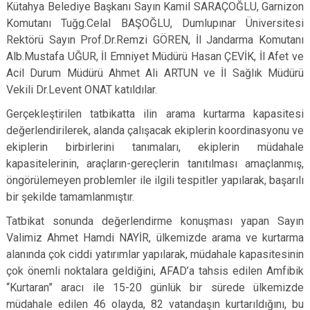
Kütahya Belediye Başkanı Sayın Kamil SARAÇOĞLU, Garnizon
Komutanı Tuğg.Celal BAŞOĞLU, Dumlupınar Üniversitesi
Rektörü Sayın Prof.Dr.Remzi GÖREN, İl Jandarma Komutanı
Alb.Mustafa UĞUR, İl Emniyet Müdürü Hasan ÇEVİK, İl Afet ve
Acil Durum Müdürü Ahmet Ali ARTUN ve İl Sağlık Müdürü
Vekili Dr.Levent ONAT katıldılar.
Gerçekleştirilen tatbikatta ilin arama kurtarma kapasitesi
değerlendirilerek, alanda çalışacak ekiplerin koordinasyonu ve
ekiplerin birbirlerini tanımaları, ekiplerin müdahale
kapasitelerinin, araçların-gereçlerin tanıtılması amaçlanmış,
öngörülemeyen problemler ile ilgili tespitler yapılarak, başarılı
bir şekilde tamamlanmıştır.
Tatbikat sonunda değerlendirme konuşması yapan Sayın
Valimiz Ahmet Hamdi NAYİR, ülkemizde arama ve kurtarma
alanında çok ciddi yatırımlar yapılarak, müdahale kapasitesinin
çok önemli noktalara geldiğini, AFAD’a tahsis edilen Amfibik
“Kurtaran” aracı ile 15-20 günlük bir sürede ülkemizde
müdahale edilen 46 olayda, 82 vatandaşın kurtarıldığını, bu