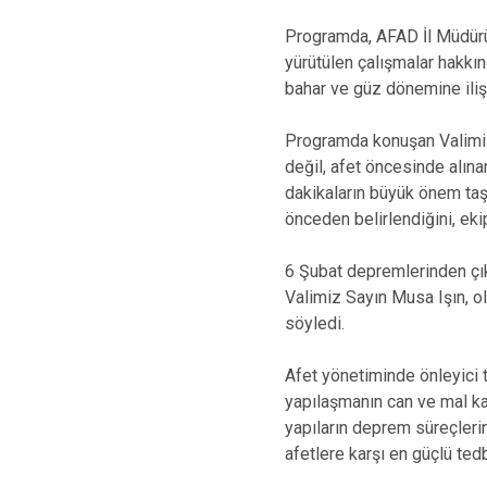
Programda, AFAD İl Müdür
yürütülen çalışmalar hakkın
bahar ve güz dönemine ilişk
Programda konuşan Valimiz 
değil, afet öncesinde alına
dakikaların büyük önem taş
önceden belirlendiğini, ekip
6 Şubat depremlerinden çık
Valimiz Sayın Musa Işın, o
söyledi.
Afet yönetiminde önleyici 
yapılaşmanın can ve mal kay
yapıların deprem süreçleri
afetlere karşı en güçlü ted