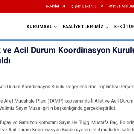
e-Devlet
İçişleri Bakanlığı
Afet ve Acil Du
KURUMSAL
FAALİYETLERİMİZ
E-KÜTÜ
AFAD İl Müdürlükleri
t ve Acil Durum Koordinasyon Kurul
ldı
Acil Durum Koordinasyon Kurulu Değerlendirme Toplantısı Gerçekle
iye Afet Müdahale Planı (TAMP) kapsamında İl Afet ve Acil Duru
alimiz Sayın Musa Işın’ın başkanlığında gerçekleştirildi.
 Tugay ve Garnizon Komutanı Sayın Hv. Tuğg. Mustafa Baş, Beled
et ve Acil Durum Koordinasyon Kurulu üyeleri ile il müdürleri katıldı