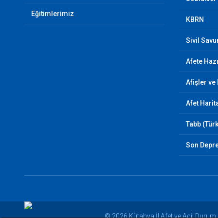
Eğitimlerimiz
KBRN
Sivil Sav
Afete Hazı
Afişler ve
Afet Harit
Tabb (Türk
Son Depr
© 2026 Kütahya İl Afet ve Acil Duru