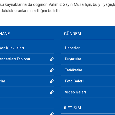
u kaynaklarına da değinen Valimiz Sayın Musa Işın, bu yıl yağışla
oluluk oranlarının arttığını belirtti.
HANE
GÜNDEM
yon Kılavuzları
Haberler
andartları Tablosu
Duyurular
Tatbikatlar
ları
Foto Galeri
Video Galeri
İLETİŞİM