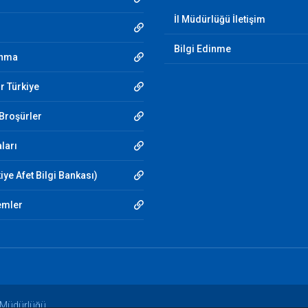
İl Müdürlüğü İletişim
Bilgi Edinme
unma
r Türkiye
 Broşürler
aları
iye Afet Bilgi Bankası)
emler
m Müdürlüğü