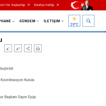
rum Yön. Başkanlığı
Kütahya Valiliği
PHANE
GÜNDEM
İLETİŞİM
29
°C
u
ştirildi
m Koordinasyon Kurulu
iye Başkanı Sayın Eyüp
.