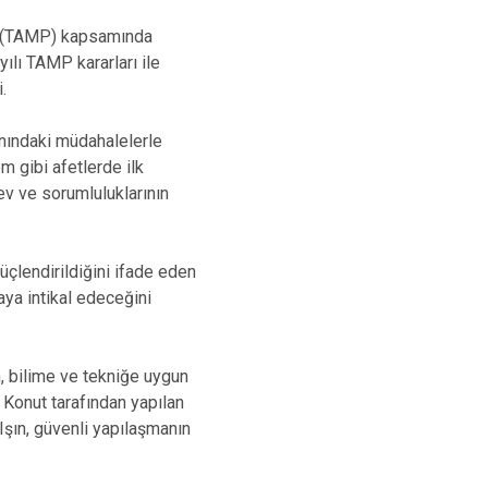
ı (TAMP) kapsamında
ılı TAMP kararları ile
.
anındaki müdahalelerle
m gibi afetlerde ilk
ev ve sorumluluklarının
çlendirildiğini ifade eden
aya intikal edeceğini
n, bilime ve tekniğe uygun
 Konut tarafından yapılan
Işın, güvenli yapılaşmanın