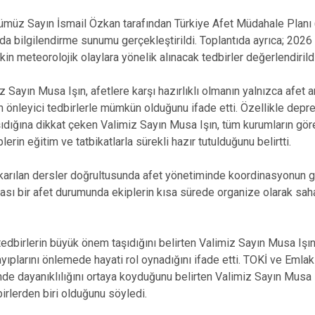
ümüz Sayın İsmail Özkan tarafından Türkiye Afet Müdahale Plan
da bilgilendirme sunumu gerçekleştirildi. Toplantıda ayrıca; 2026 y
in meteorolojik olaylara yönelik alınacak tedbirler değerlendirildi
Sayın Musa Işın, afetlere karşı hazırlıklı olmanın yalnızca afet 
n önleyici tedbirlerle mümkün olduğunu ifade etti. Özellikle depre
ıdığına dikkat çeken Valimiz Sayın Musa Işın, tüm kurumların gör
lerin eğitim ve tatbikatlarla sürekli hazır tutulduğunu belirtti.
arılan dersler doğrultusunda afet yönetiminde koordinasyonun gü
lası bir afet durumunda ekiplerin kısa sürede organize olarak sah
tedbirlerin büyük önem taşıdığını belirten Valimiz Sayın Musa Işı
ıplarını önlemede hayati rol oynadığını ifade etti. TOKİ ve Emlak
nde dayanıklılığını ortaya koyduğunu belirten Valimiz Sayın Musa 
birlerden biri olduğunu söyledi.