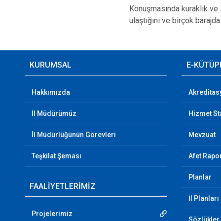
Konuşmasında kuraklık ve s
ulaştığını ve birçok barajda d
KURUMSAL
E-KÜTÜP
Hakkımızda
Akreditas
İl Müdürümüz
Hizmet St
İl Müdürlüğünün Görevleri
Mevzuat
Teşkilat Şeması
Afet Rapor
Planlar
FAALİYETLERİMİZ
İl Planları
Projelerimiz
Sözlükler